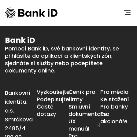
Bank iD
Pomocí Bank iD, své bankovní identity, se
přihlásíte do aplikací a klientských zón,
sjednáte si služby nebo podepíšete
dokumenty online.
Vyzkoušejte
Ceník pro
Pro média
Bankovní
Podepisujte
firmy
Ke stažení
identita,
Časté
Smluvní
Pro banky
a.s.
dotazy
dokumentace
Pro
Smrčkova
UX
akcionáře
2485/4
manuál
Pro