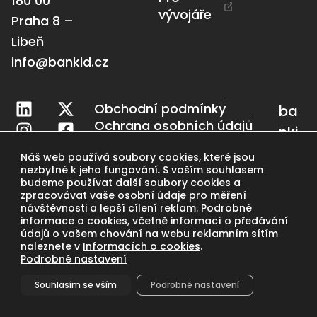
180 00
vývojáře
Praha 8 –
Libeň
info@bankid.cz
Obchodní podmínky
ba
Ochrana osobních údajů
nki
Nastavení cookies
d.c
Náš web používá soubory cookies, které jsou
nezbytné k jeho fungování. S vaším souhlasem
z
budeme používat další soubory cookies a
zpracovávat vaše osobní údaje pro měření
návštěvnosti a lepší cílení reklam. Podrobné
informace o cookies, včetně informací o předávání
údajů o vašem chování na webu reklamním sítím
naleznete v
Informacích o cookies
.
Podrobné nastavení
nahoru
Souhlasím se vším
Podrobné nastavení