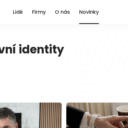
Lidé
Firmy
O nás
Novinky
ní identity