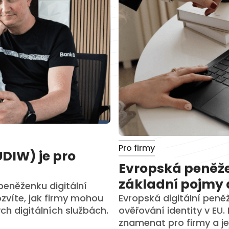
Pro firmy
DIW) je pro
Evropská peněžen
základní pojmy 
peněženku digitální
Evropská digitální pen
ozvíte, jak firmy mohou
ověřování identity v EU.
h digitálních službách.
znamenat pro firmy a jej