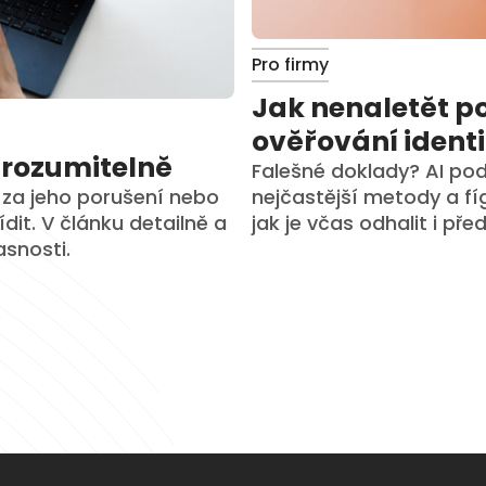
Pro firmy
Jak nenaletět p
ověřování identi
srozumitelně
Falešné doklady? AI po
nejčastější metody a f
y za jeho porušení nebo
jak je včas odhalit i př
dit. V článku detailně a
snosti.