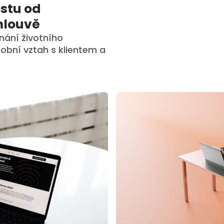
estu od
smlouvě
nání životního
obní vztah s klientem a