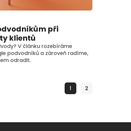
odvodníkům při
ty klientů
dvody? V článku rozebíráme
ígle podvodníků a zároveň radíme,
edem odradit.
1
2