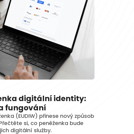
ka digitální identity:
a fungování
ěženka (EUDIW) přinese nový způsob
 Přečtěte si, co peněženka bude
ich digitální služby.