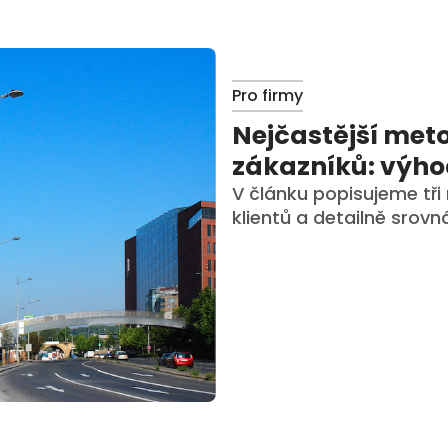
Pro firmy
Nejčastější meto
zákazníků: výh
V článku popisujeme tři
klientů a detailně srov