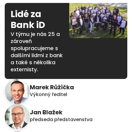
Lidé za
Bank iD
V týmu je nás 25 a
zároveň
spolupracujeme s
dalšími lidmi z bank
a také s několika
externisty.
Marek Růžička
Výkonný ředitel
Jan Blažek
předseda představenstva​