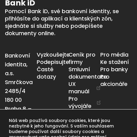
Bank iD
Pomocí Bank iD, své bankovní identity, se
přihlásíte do aplikací a klientských zón,
sjednáte si služby nebo podepíšete
dokumenty online.
Vyzkoušejte
Ceník pro
Pro média
Bankovní
Podepisujte
firmy
Ke stažení
identita,
Časté
Smluvní
Pro banky
a.s.
dotazy
dokumentace
Pro
Smrčkova
UX
akcionáře
2485/4
manuál
Pro
180 00
vývojáře
Praha 8 –
Libeň
Náš web používá soubory cookies, které jsou
info@bankid.cz
nezbytné k jeho fungování. S vaším souhlasem
budeme používat další soubory cookies a