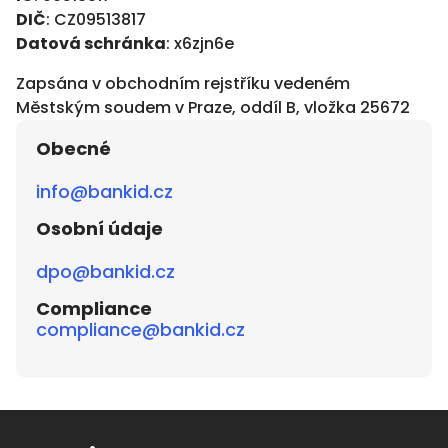
DIČ
: CZ09513817
Datová schránka
: x6zjn6e
Zapsána v obchodním rejstříku vedeném
Městským soudem v Praze, oddíl B, vložka 25672
Obecné
info@bankid.cz
Osobní údaje
dpo@bankid.cz
Compliance
compliance@bankid.cz