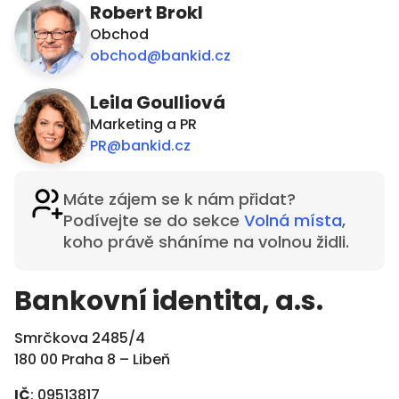
Robert Brokl
Obchod​
obchod@bankid.cz
Leila Goulliová
Marketing a PR
PR@bankid.cz
Máte zájem se k nám přidat?
Podívejte se do sekce
Volná místa
,
koho právě sháníme na volnou židli.
Bankovní identita, a.s.
Smrčkova 2485/4
180 00 Praha 8 – Libeň
IČ
: 09513817