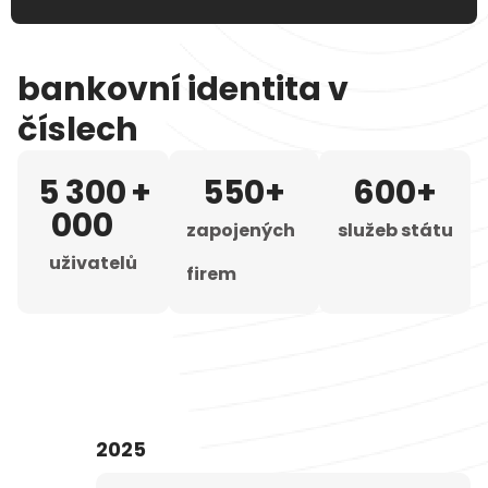
bankovní identita v
číslech
5 300
+
550
+
600
+
000
zapojených
služeb státu
uživatelů
firem
2025