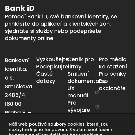
Bank iD
Pomocí Bank iD, své bankovní identity, se
přihlásíte do aplikací a klientských zón,
sjednáte si služby nebo podepíšete
dokumenty online.
Vyzkoušejte
Ceník pro
Pro média
Bankovní
Podepisujte
firmy
Ke stažení
identita,
Časté
Smluvní
Pro banky
a.s.
dotazy
dokumentace
Pro
Smrčkova
UX
akcionáře
2485/4
manuál
Pro
180 00
vývojáře
Praha 8 –
Libeň
Náš web používá soubory cookies, které jsou
info@bankid.cz
nezbytné k jeho fungování. S vaším souhlasem