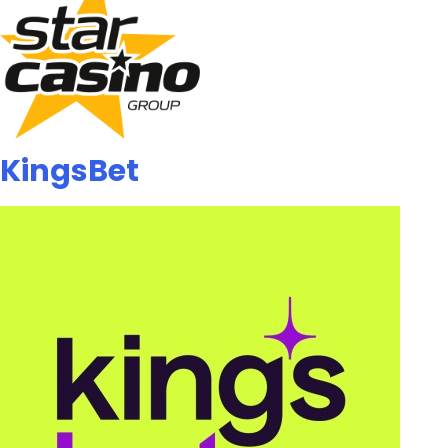
KingsBet