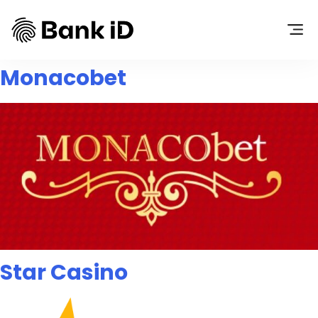
Monacobet
Star Casino