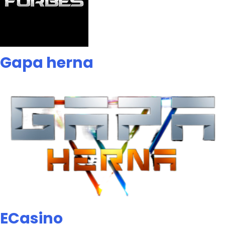
Gapa herna
ECasino