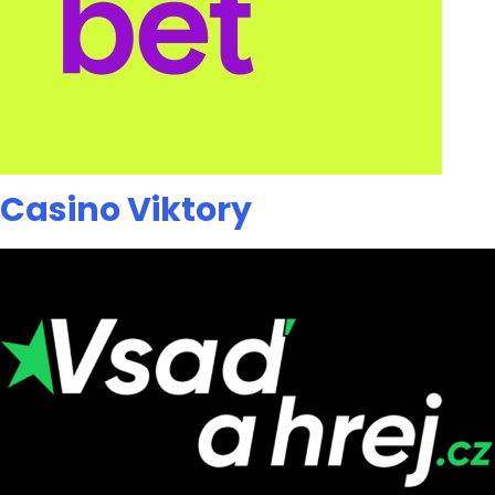
Casino Viktory