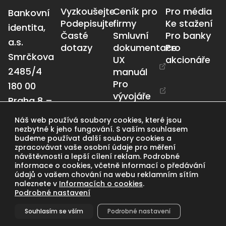
Vyzkoušejte
Ceník pro
Pro média
Bankovní
Podepisujte
firmy
Ke stažení
identita,
Časté
Smluvní
Pro banky
a.s.
dotazy
dokumentace
Pro
Smrčkova
UX
akcionáře
2485/4
manuál
Pro
180 00
vývojáře
Praha 8 –
Libeň
Náš web používá soubory cookies, které jsou
info@bankid.cz
nezbytné k jeho fungování. S vaším souhlasem
budeme používat další soubory cookies a
zpracovávat vaše osobní údaje pro měření
návštěvnosti a lepší cílení reklam. Podrobné
Obchodní podmínky
ba
informace o cookies, včetně informací o předávání
Ochrana osobních údajů
údajů o vašem chování na webu reklamním sítím
nki
naleznete v
Informacích o cookies
.
Nastavení cookies
Podrobné nastavení
d.c
nahoru
z
Souhlasím se vším
Podrobné nastavení